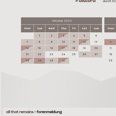
» discord
durch Sc
Oktober 2024
mon
tue
wed
thu
fri
sat
sun
mon
1
2
3
4
5
6
7
8
9
10
11
12
13
4
14
15
16
17
18
19
20
11
21
22
23
24
25
26
27
18
28
29
30
31
25
all that remains
>
forenmeldung