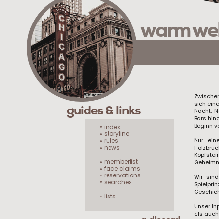
warm we
Zwischen
sich eine
guides & links
Nacht, N
Bars hin
Beginn v
» index
» storyline
» rules
Nur ein
» news
Holzbrü
Kopfstei
» memberlist
Geheimni
» face claims
» reservations
Wir sin
» searches
Spielpri
Geschicht
» lists
Unser In
als auch