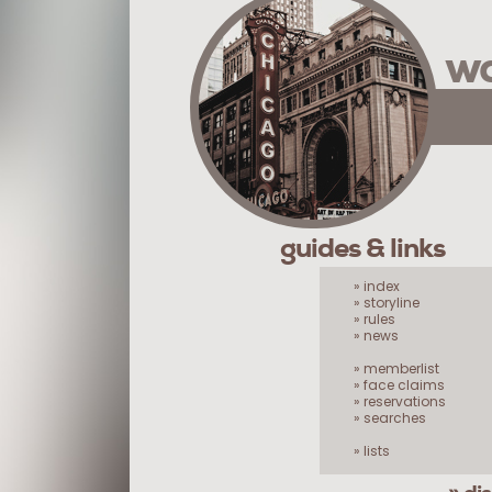
wa
guides & links
» index
» storyline
» rules
» news
» memberlist
» face claims
» reservations
» searches
» lists