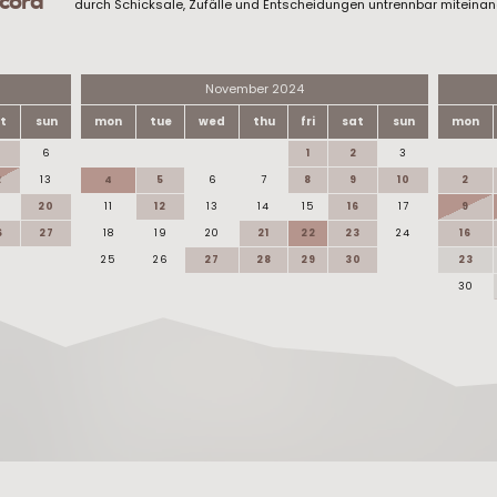
scord
durch Schicksale, Zufälle und Entscheidungen untrennbar miteinan
November 2024
t
sun
mon
tue
wed
thu
fri
sat
sun
mon
6
1
2
3
2
13
4
5
6
7
8
9
10
2
9
20
11
12
13
14
15
16
17
9
6
27
18
19
20
21
22
23
24
16
25
26
27
28
29
30
23
30