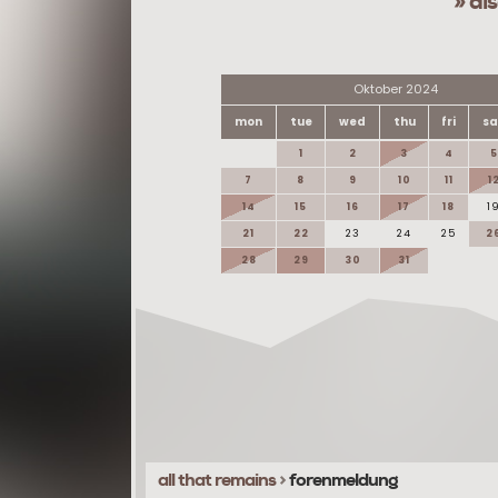
» di
Oktober 2024
mon
tue
wed
thu
fri
sa
1
2
3
4
5
7
8
9
10
11
1
14
15
16
17
18
1
21
22
23
24
25
2
28
29
30
31
all that remains
>
forenmeldung