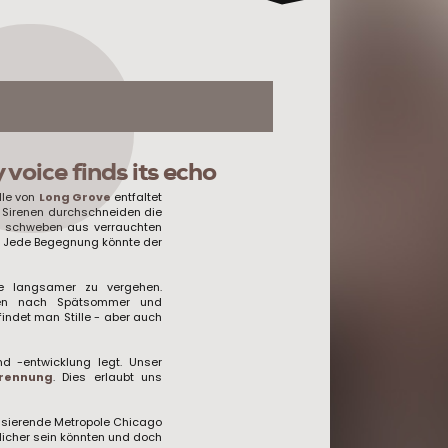
voice finds its echo
lle von
Long Grove
entfaltet
n. Sirenen durchschneiden die
n schweben aus verrauchten
e. Jede Begegnung könnte der
ve langsamer zu vergehen.
ften nach Spätsommer und
findet man Stille - aber auch
nd -entwicklung legt. Unser
trennung
. Dies erlaubt uns
lsierende Metropole Chicago
licher sein könnten und doch