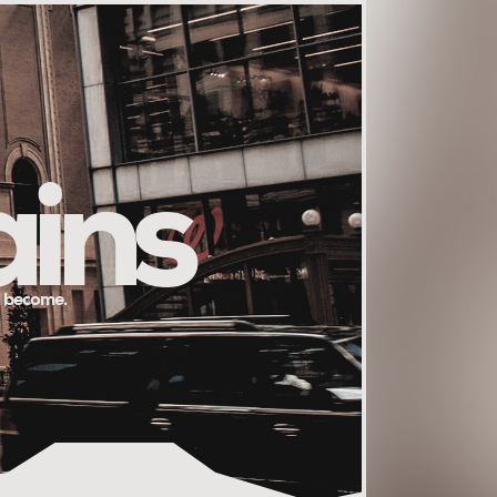
ains
l become.