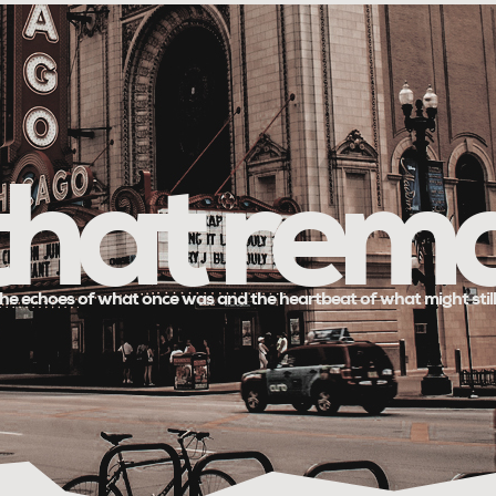
 that rem
he echoes of what once was and the heartbeat of what might stil