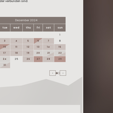
der verbunden sind.
Dezember 2024
Januar 20
tue
wed
thu
fri
sat
sun
mon
tue
wed
thu
1
1
2
3
4
5
6
7
8
6
7
8
9
10
11
12
13
14
15
13
14
15
16
17
18
19
20
21
22
20
21
22
23
24
25
26
27
28
29
27
28
29
30
31
‹
›