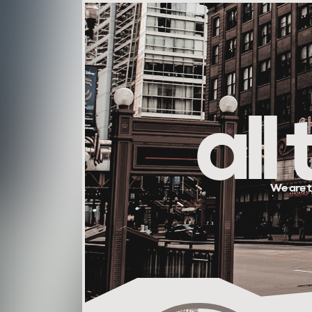
all
We are t