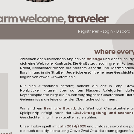
rm welcome,
traveler
Registrieren
»
Login
»
Discord
where every 
Zwischen der pulsierenden Skyline von
Chicago
und der stillen Idy
sich eine Welt voller Kontraste. Die Großstadt lebt in grellen Farbe
Nacht, Neonlichter tanzen auf nassem Asphalt und Jazzmelodie
Bars hinaus in die Straßen. Jede Ecke erzählt eine neue Geschicht
Beginn von etwas Größerem sein.
Nur eine Autostunde entfernt, scheint die Zeit in Long Gro
Holzbrücken knarren über sanften Flüssen, Apfelgärten du
Kopfsteinpflaster birgt die Spuren vergangener Generationen. Hier 
Geheimnisse, die leise unter der Oberfläche schlummern.
Wir sind ein
Real Life Board
, das Wert auf Charaktertiefe u
Spielprinzip erfolgt nach der
L3S3V3-Regelung und Szenen
Geschichten in all ihren Facetten zu erzählen.
Unser Inplay spielt im
Jahr 2024/2025
und umfasst sowohl die pu
als auch das idyllische Long Grove. Zwei Orte, die kaum gegensätz