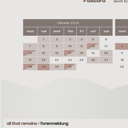
» discord
durch Sc
Oktober 2024
mon
tue
wed
thu
fri
sat
sun
mon
1
2
3
4
5
6
7
8
9
10
11
12
13
4
14
15
16
17
18
19
20
11
21
22
23
24
25
26
27
18
28
29
30
31
25
all that remains
>
forenmeldung