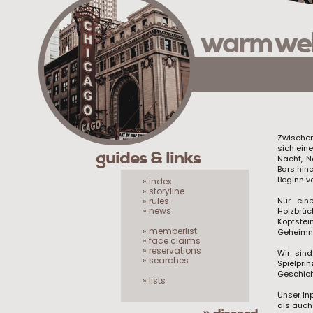
warm we
Zwischen
sich eine
guides & links
Nacht, N
Bars hin
Beginn v
» index
» storyline
» rules
Nur ein
» news
Holzbrü
Kopfstei
» memberlist
Geheimni
» face claims
» reservations
Wir sin
» searches
Spielpri
Geschicht
» lists
Unser In
als auch