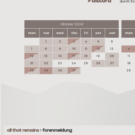
» discord
durch Sc
Oktober 2024
mon
tue
wed
thu
fri
sat
sun
mon
1
2
3
4
5
6
7
8
9
10
11
12
13
4
14
15
16
17
18
19
20
11
21
22
23
24
25
26
27
18
28
29
30
31
25
all that remains
>
forenmeldung