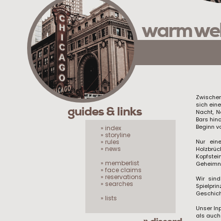
warm we
Zwischen
sich eine
guides & links
Nacht, N
Bars hin
Beginn v
» index
» storyline
» rules
Nur ein
» news
Holzbrü
Kopfstei
» memberlist
Geheimni
» face claims
» reservations
Wir sin
» searches
Spielpri
Geschicht
» lists
Unser In
als auch