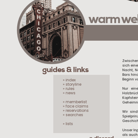
warm we
Zwischen
sich eine
guides & links
Nacht, N
Bars hin
Beginn v
» index
» storyline
» rules
Nur ein
» news
Holzbrü
Kopfstei
» memberlist
Geheimni
» face claims
» reservations
Wir sin
» searches
Spielpri
Geschicht
» lists
Unser In
als auch