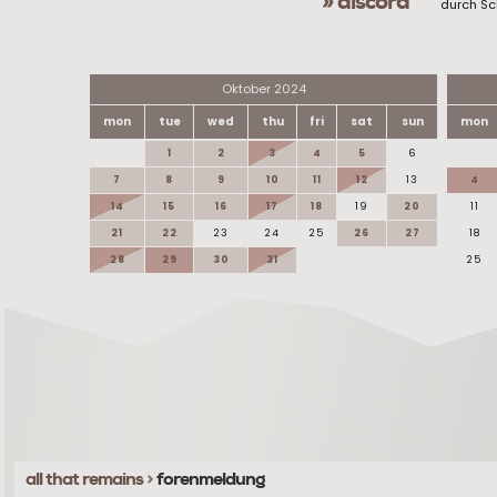
» discord
durch Sc
Oktober 2024
mon
tue
wed
thu
fri
sat
sun
mon
1
2
3
4
5
6
7
8
9
10
11
12
13
4
14
15
16
17
18
19
20
11
21
22
23
24
25
26
27
18
28
29
30
31
25
all that remains
>
forenmeldung